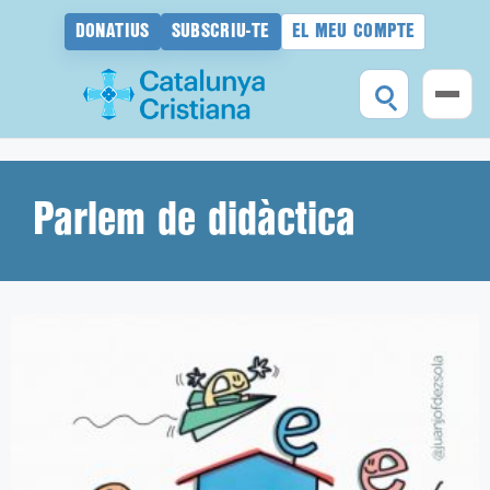
DONATIUS
SUBSCRIU-TE
EL MEU COMPTE
Vés
al
contingut
Parlem de didàctica