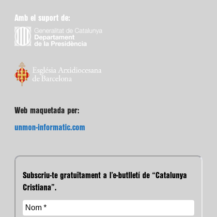
Amb el suport de:
Web maquetada per:
unmon-informatic.com
Subscriu-te gratuïtament a l’e-butlletí de “Catalunya
Cristiana”.