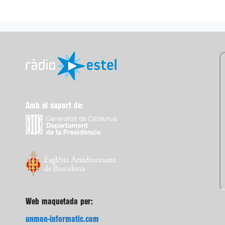
Amb el suport de:
Web maquetada per:
unmon-informatic.com