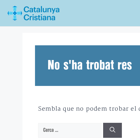
Vés
al
contingut
No s'ha trobat res
Sembla que no podem trobar el qu
Cerca: