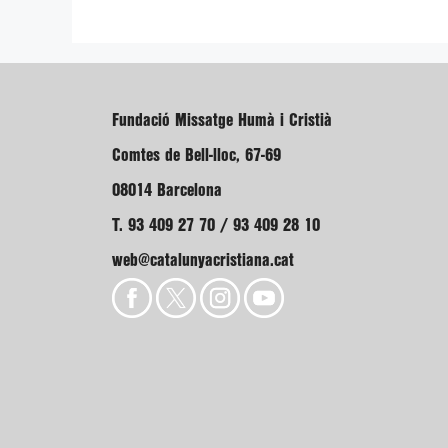
Fundació Missatge Humà i Cristià
Comtes de Bell-lloc, 67-69
08014 Barcelona
T. 93 409 27 70 / 93 409 28 10
web@catalunyacristiana.cat