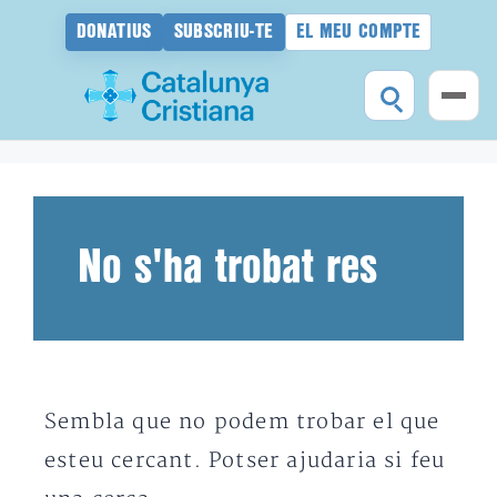
DONATIUS
SUBSCRIU-TE
EL MEU COMPTE
Vés
al
contingut
No s'ha trobat res
Sembla que no podem trobar el que
esteu cercant. Potser ajudaria si feu