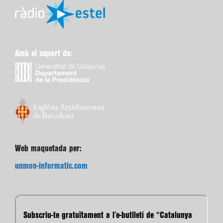
Amb el suport de:
Web maquetada per:
unmon-informatic.com
Subscriu-te gratuïtament a l’e-butlletí de “Catalunya