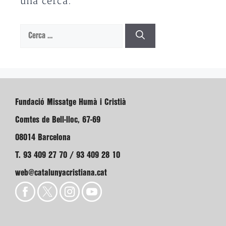
una cerca.
Cerca:
Fundació Missatge Humà i Cristià
Comtes de Bell-lloc, 67-69
08014 Barcelona
T. 93 409 27 70 / 93 409 28 10
web@catalunyacristiana.cat