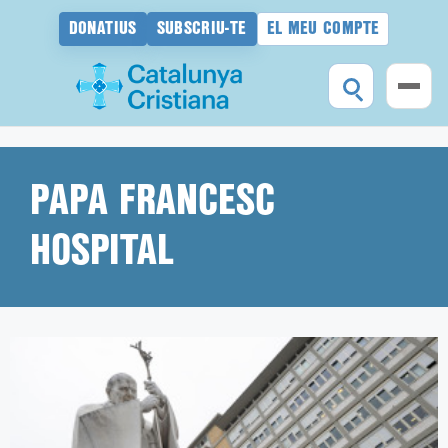
DONATIUS
SUBSCRIU-TE
EL MEU COMPTE
Vés
al
contingut
PAPA FRANCESC
HOSPITAL