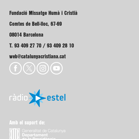
Fundació Missatge Humà i Cristià
Comtes de Bell-lloc, 67-69
08014 Barcelona
T. 93 409 27 70 / 93 409 28 10
web@catalunyacristiana.cat
Amb el suport de: