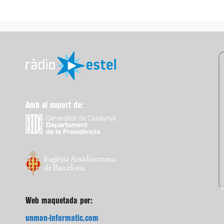
Amb el suport de:
Web maquetada per:
unmon-informatic.com