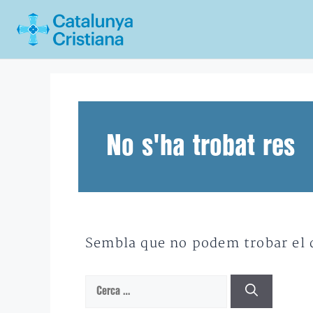
Vés
al
contingut
No s'ha trobat res
Sembla que no podem trobar el qu
Cerca: