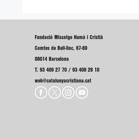
Fundació Missatge Humà i Cristià
Comtes de Bell-lloc, 67-69
08014 Barcelona
T. 93 409 27 70 / 93 409 28 10
web@catalunyacristiana.cat