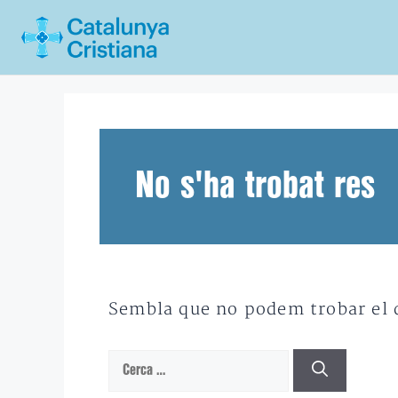
Vés
al
contingut
No s'ha trobat res
Sembla que no podem trobar el qu
Cerca: