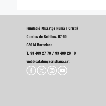
Fundació Missatge Humà i Cristià
Comtes de Bell-lloc, 67-69
08014 Barcelona
T. 93 409 27 70 / 93 409 28 10
web@catalunyacristiana.cat