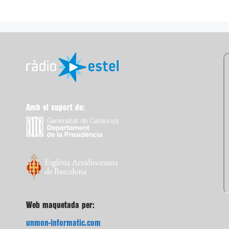
Amb el suport de:
Web maquetada per:
unmon-informatic.com