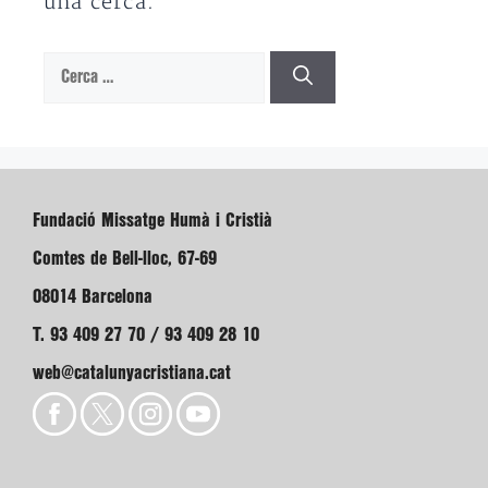
una cerca.
Cerca:
Fundació Missatge Humà i Cristià
Comtes de Bell-lloc, 67-69
08014 Barcelona
T. 93 409 27 70 / 93 409 28 10
web@catalunyacristiana.cat