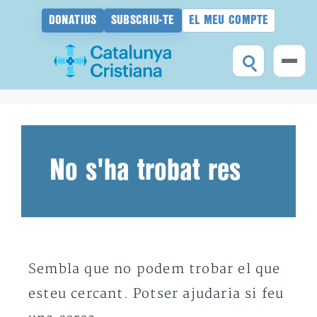
DONATIUS
SUBSCRIU-TE
EL MEU COMPTE
Vés
al
contingut
No s'ha trobat res
Sembla que no podem trobar el que
esteu cercant. Potser ajudaria si feu