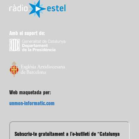
Amb el suport de:
Web maquetada per:
unmon-informatic.com
Subscriu-te gratuïtament a l’e-butlletí de “Catalunya