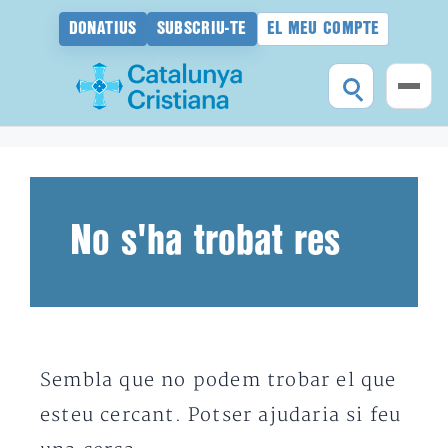
DONATIUS
SUBSCRIU-TE
EL MEU COMPTE
Vés
al
contingut
No s'ha trobat res
Sembla que no podem trobar el que
esteu cercant. Potser ajudaria si feu