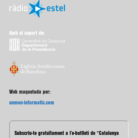
Amb el suport de:
Web maquetada per:
unmon-informatic.com
Subscriu-te gratuïtament a l’e-butlletí de “Catalunya