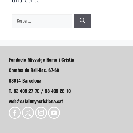
una cerca.
Cerca:
Fundació Missatge Humà i Cristià
Comtes de Bell-lloc, 67-69
08014 Barcelona
T. 93 409 27 70 / 93 409 28 10
web@catalunyacristiana.cat