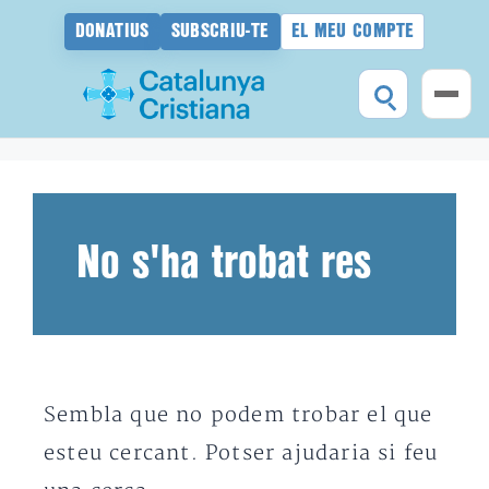
DONATIUS
SUBSCRIU-TE
EL MEU COMPTE
Vés
al
contingut
No s'ha trobat res
Sembla que no podem trobar el que
esteu cercant. Potser ajudaria si feu