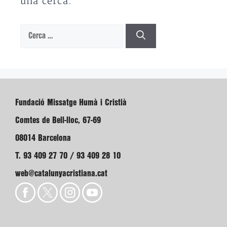
una cerca.
Cerca:
Fundació Missatge Humà i Cristià
Comtes de Bell-lloc, 67-69
08014 Barcelona
T. 93 409 27 70 / 93 409 28 10
web@catalunyacristiana.cat