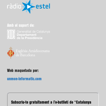
Amb el suport de:
Web maquetada per:
unmon-informatic.com
Subscriu-te gratuïtament a l’e-butlletí de “Catalunya