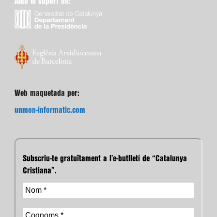
Amb el suport de:
Web maquetada per:
unmon-informatic.com
Subscriu-te gratuïtament a l’e-butlletí de “Catalunya
Cristiana”.