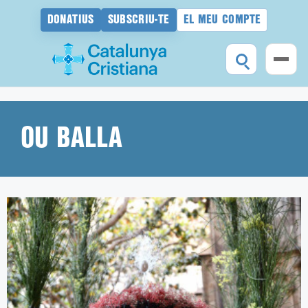
DONATIUS
SUBSCRIU-TE
EL MEU COMPTE
Vés
al
contingut
OU BALLA