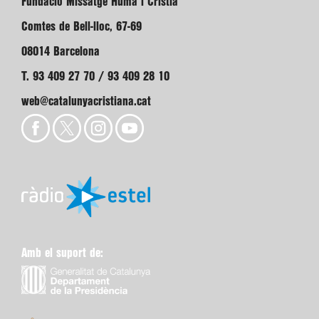
Fundació Missatge Humà i Cristià
Comtes de Bell-lloc, 67-69
08014 Barcelona
T. 93 409 27 70 / 93 409 28 10
web@catalunyacristiana.cat
Amb el suport de: