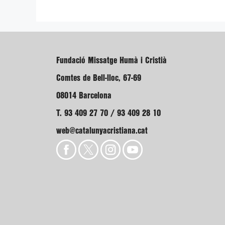
Fundació Missatge Humà i Cristià
Comtes de Bell-lloc, 67-69
08014 Barcelona
T. 93 409 27 70 / 93 409 28 10
web@catalunyacristiana.cat