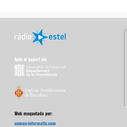
Amb el suport de:
Web maquetada per:
unmon-informatic.com