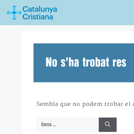
Vés
al
contingut
No s'ha trobat res
Sembla que no podem trobar el qu
Cerca: