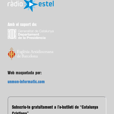
Amb el suport de:
Web maquetada per:
unmon-informatic.com
Subscriu-te gratuïtament a l’e-butlletí de “Catalunya
Cristiana”.