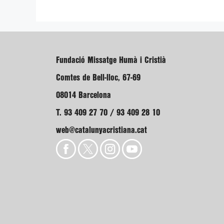
Fundació Missatge Humà i Cristià
Comtes de Bell-lloc, 67-69
08014 Barcelona
T. 93 409 27 70 / 93 409 28 10
web@catalunyacristiana.cat