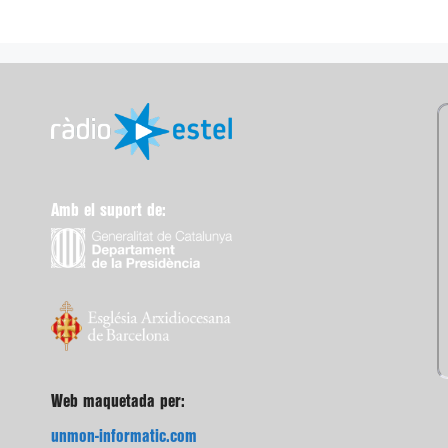
Amb el suport de:
Web maquetada per:
unmon-informatic.com