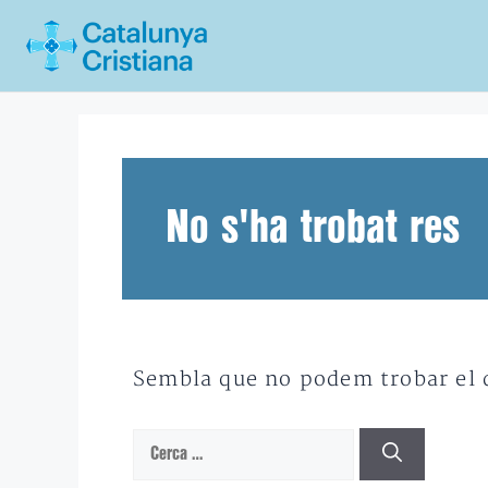
Vés
al
contingut
No s'ha trobat res
Sembla que no podem trobar el qu
Cerca: