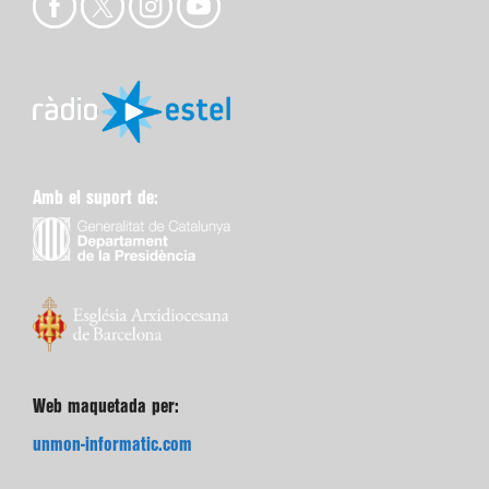
Amb el suport de:
Web maquetada per:
unmon-informatic.com