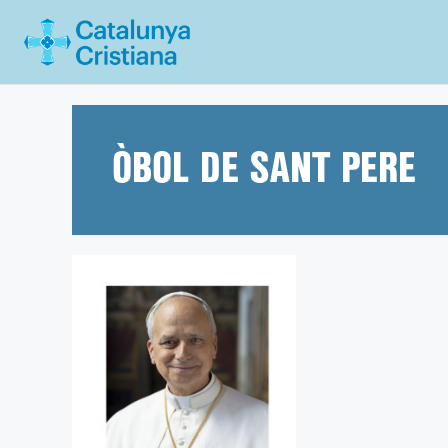
Vés
al
contingut
ÒBOL DE SANT PERE