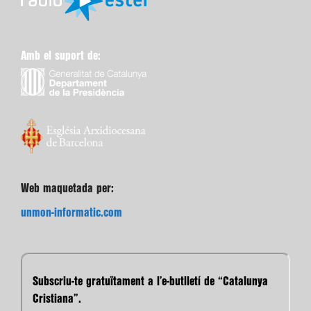
Amb el suport de:
Web maquetada per:
unmon-informatic.com
Subscriu-te gratuïtament a l’e-butlletí de “Catalunya
Cristiana”.