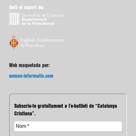
Amb el suport de:
Web maquetada per:
unmon-informatic.com
Subscriu-te gratuïtament a l’e-butlletí de “Catalunya
Cristiana”.