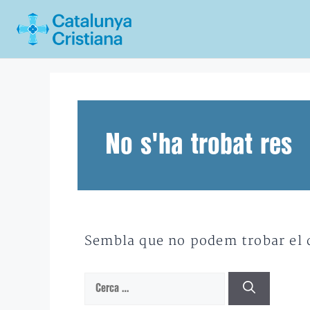
Vés
al
contingut
No s'ha trobat res
Sembla que no podem trobar el qu
Cerca: