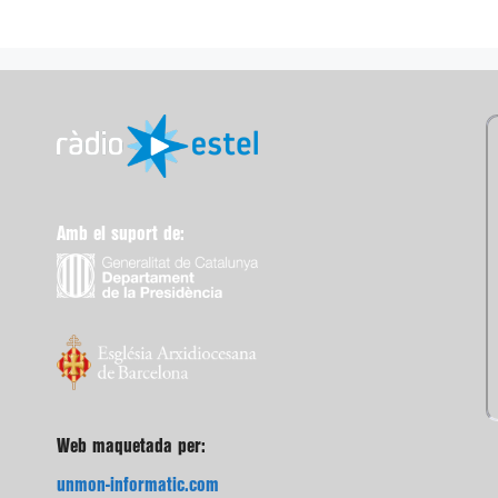
Amb el suport de:
Web maquetada per:
unmon-informatic.com