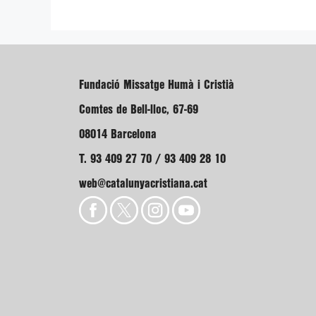
Fundació Missatge Humà i Cristià
Comtes de Bell-lloc, 67-69
08014 Barcelona
T. 93 409 27 70 / 93 409 28 10
web@catalunyacristiana.cat