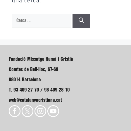
una cerca.
Cerca:
Fundació Missatge Humà i Cristià
Comtes de Bell-lloc, 67-69
08014 Barcelona
T. 93 409 27 70 / 93 409 28 10
web@catalunyacristiana.cat