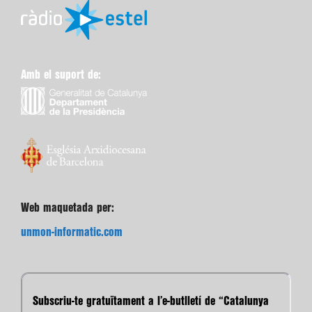
Amb el suport de:
Web maquetada per:
unmon-informatic.com
Subscriu-te gratuïtament a l’e-butlletí de “Catalunya