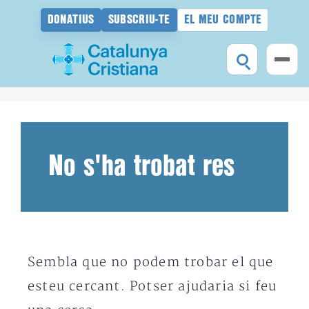
DONATIUS
SUBSCRIU-TE
EL MEU COMPTE
Vés
al
contingut
No s'ha trobat res
Sembla que no podem trobar el que
esteu cercant. Potser ajudaria si feu