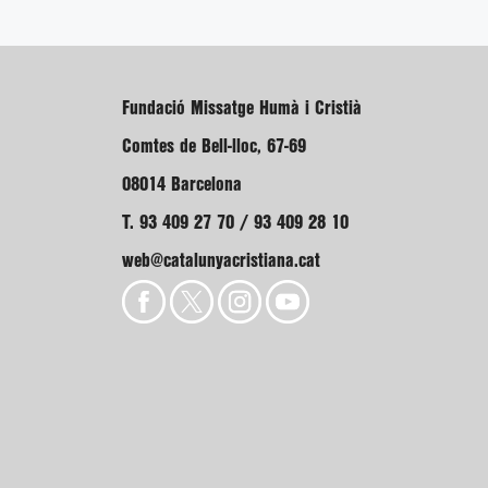
Fundació Missatge Humà i Cristià
Comtes de Bell-lloc, 67-69
08014 Barcelona
T. 93 409 27 70 / 93 409 28 10
web@catalunyacristiana.cat