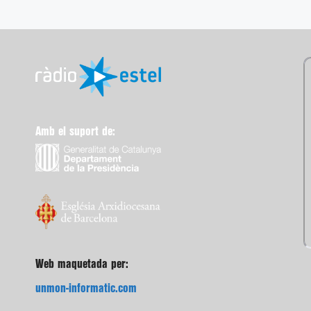
Amb el suport de:
Web maquetada per:
unmon-informatic.com