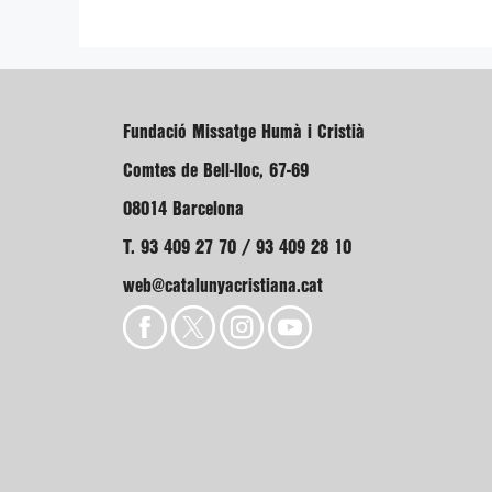
Fundació Missatge Humà i Cristià
Comtes de Bell-lloc, 67-69
08014 Barcelona
T. 93 409 27 70 / 93 409 28 10
web@catalunyacristiana.cat