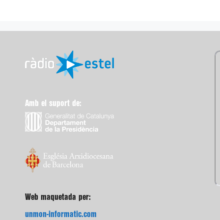
Amb el suport de:
Web maquetada per:
unmon-informatic.com