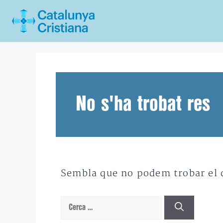
Vés
al
contingut
No s'ha trobat res
Sembla que no podem trobar el qu
Cerca: