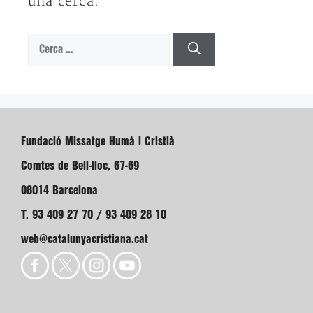
una cerca.
Cerca:
Fundació Missatge Humà i Cristià
Comtes de Bell-lloc, 67-69
08014 Barcelona
T. 93 409 27 70 / 93 409 28 10
web@catalunyacristiana.cat