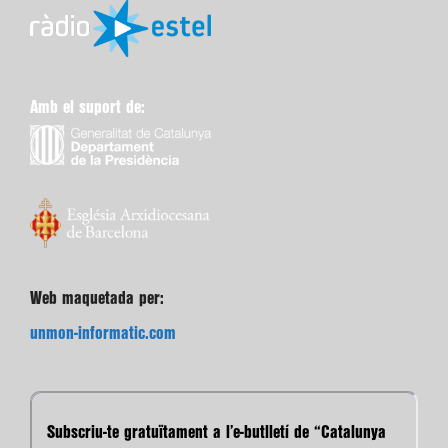
Amb el suport de:
Web maquetada per:
unmon-informatic.com
Subscriu-te gratuïtament a l’e-butlletí de “Catalunya