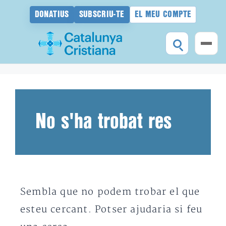
DONATIUS
SUBSCRIU-TE
EL MEU COMPTE
Vés
al
contingut
No s'ha trobat res
Sembla que no podem trobar el que
esteu cercant. Potser ajudaria si feu