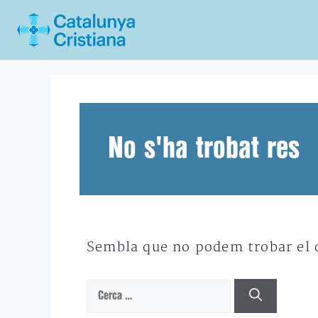
Vés
al
contingut
No s'ha trobat res
Sembla que no podem trobar el qu
Cerca: