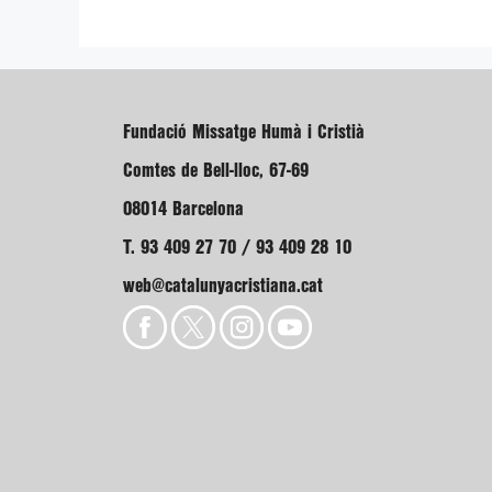
Fundació Missatge Humà i Cristià
Comtes de Bell-lloc, 67-69
08014 Barcelona
T. 93 409 27 70 / 93 409 28 10
web@catalunyacristiana.cat