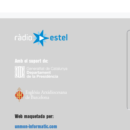
Amb el suport de:
Web maquetada per:
unmon-informatic.com