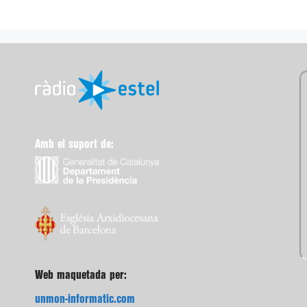
Amb el suport de:
Web maquetada per:
unmon-informatic.com