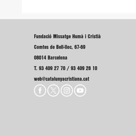
Fundació Missatge Humà i Cristià
Comtes de Bell-lloc, 67-69
08014 Barcelona
T. 93 409 27 70 / 93 409 28 10
web@catalunyacristiana.cat