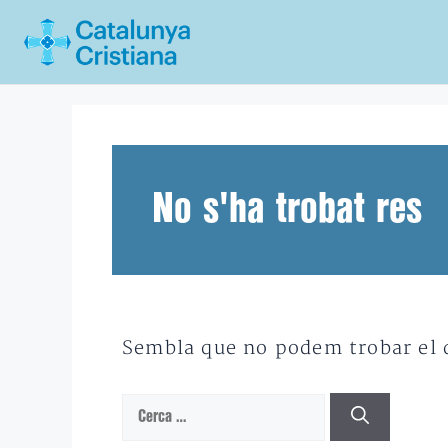
Vés
al
contingut
No s'ha trobat res
Sembla que no podem trobar el qu
Cerca: