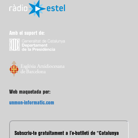
Amb el suport de:
Web maquetada per:
unmon-informatic.com
Subscriu-te gratuïtament a l’e-butlletí de “Catalunya