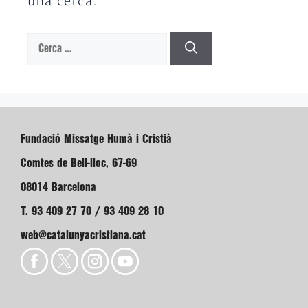
una cerca.
Cerca:
Fundació Missatge Humà i Cristià
Comtes de Bell-lloc, 67-69
08014 Barcelona
T. 93 409 27 70 / 93 409 28 10
web@catalunyacristiana.cat