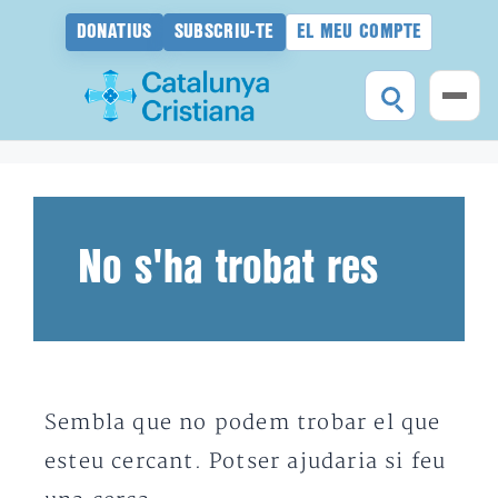
DONATIUS
SUBSCRIU-TE
EL MEU COMPTE
Vés
al
contingut
No s'ha trobat res
Sembla que no podem trobar el que
esteu cercant. Potser ajudaria si feu