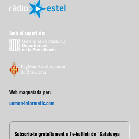
Amb el suport de:
Web maquetada per:
unmon-informatic.com
Subscriu-te gratuïtament a l’e-butlletí de “Catalunya