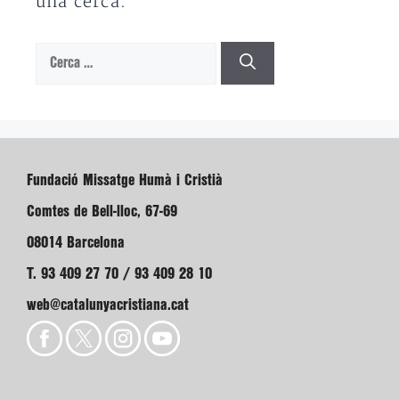
una cerca.
Cerca:
Fundació Missatge Humà i Cristià
Comtes de Bell-lloc, 67-69
08014 Barcelona
T. 93 409 27 70 / 93 409 28 10
web@catalunyacristiana.cat