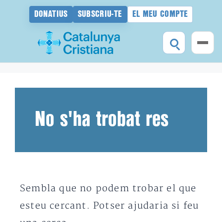
DONATIUS
SUBSCRIU-TE
EL MEU COMPTE
Vés
al
contingut
No s'ha trobat res
Sembla que no podem trobar el que
esteu cercant. Potser ajudaria si feu