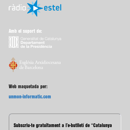
Amb el suport de:
Web maquetada per:
unmon-informatic.com
Subscriu-te gratuïtament a l’e-butlletí de “Catalunya