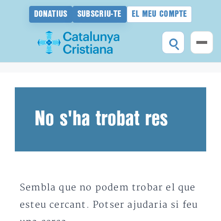
DONATIUS
SUBSCRIU-TE
EL MEU COMPTE
Vés
al
contingut
No s'ha trobat res
Sembla que no podem trobar el que
esteu cercant. Potser ajudaria si feu