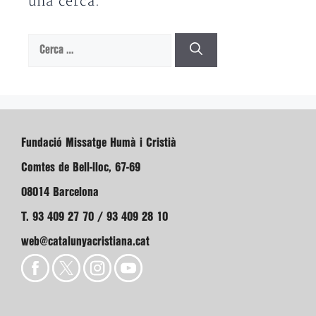
una cerca.
Cerca:
Fundació Missatge Humà i Cristià
Comtes de Bell-lloc, 67-69
08014 Barcelona
T. 93 409 27 70 / 93 409 28 10
web@catalunyacristiana.cat