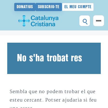
DONATIUS
SUBSCRIU-TE
EL MEU COMPTE
Vés
al
contingut
No s'ha trobat res
Sembla que no podem trobar el que
esteu cercant. Potser ajudaria si feu