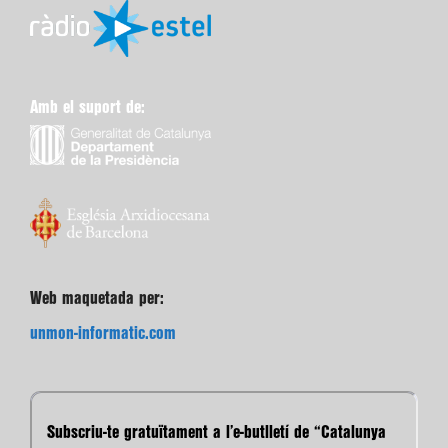
Amb el suport de:
Web maquetada per:
unmon-informatic.com
Subscriu-te gratuïtament a l’e-butlletí de “Catalunya