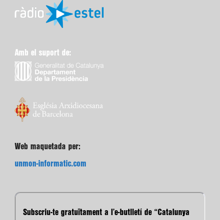
Amb el suport de:
Web maquetada per:
unmon-informatic.com
Subscriu-te gratuïtament a l’e-butlletí de “Catalunya