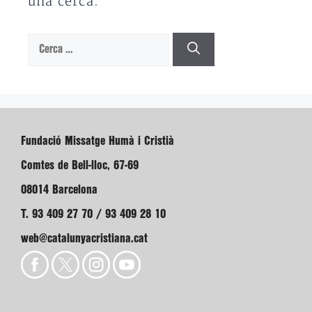
una cerca.
Cerca:
Fundació Missatge Humà i Cristià
Comtes de Bell-lloc, 67-69
08014 Barcelona
T. 93 409 27 70 / 93 409 28 10
web@catalunyacristiana.cat