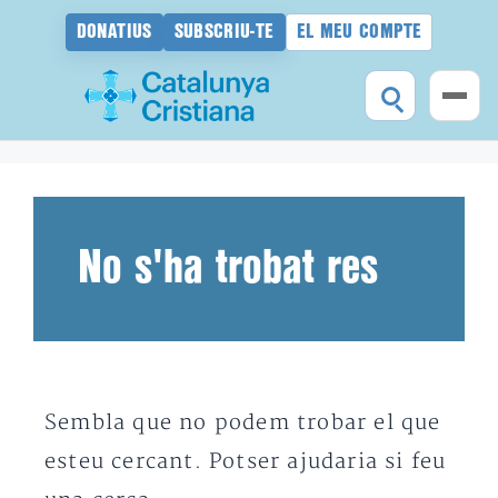
DONATIUS
SUBSCRIU-TE
EL MEU COMPTE
Vés
al
contingut
No s'ha trobat res
Sembla que no podem trobar el que
esteu cercant. Potser ajudaria si feu