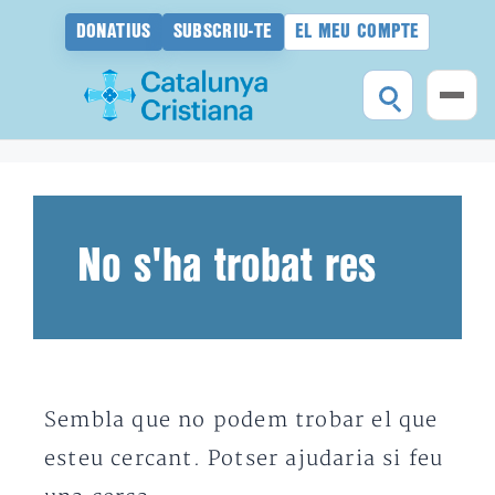
DONATIUS
SUBSCRIU-TE
EL MEU COMPTE
Vés
al
contingut
No s'ha trobat res
Sembla que no podem trobar el que
esteu cercant. Potser ajudaria si feu