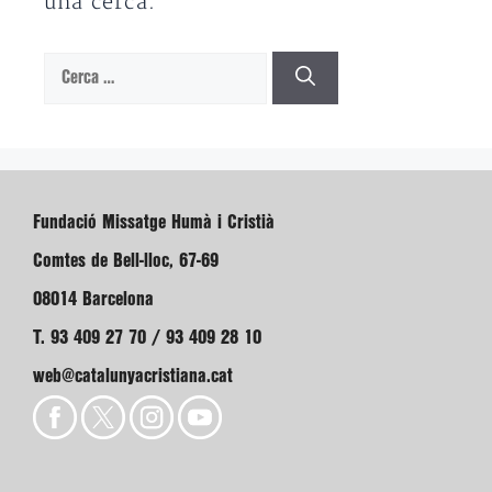
una cerca.
Cerca:
Fundació Missatge Humà i Cristià
Comtes de Bell-lloc, 67-69
08014 Barcelona
T. 93 409 27 70 / 93 409 28 10
web@catalunyacristiana.cat