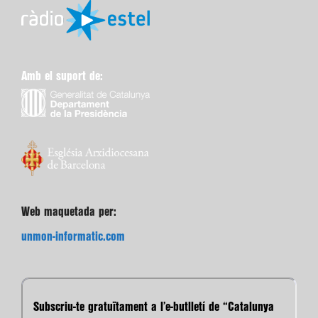
Amb el suport de:
Web maquetada per:
unmon-informatic.com
Subscriu-te gratuïtament a l’e-butlletí de “Catalunya