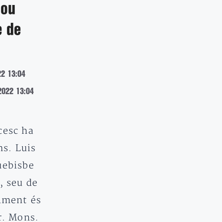
nou
e de
22 13:04
2022 13:04
cesc ha
s. Luis
uebisbe
, seu de
alment és
r. Mons.