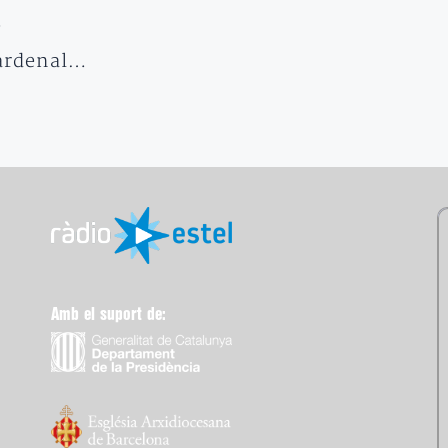
e
cardenal…
Amb el suport de: