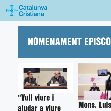
Vés
al
contingut
NOMENAMENT EPISCO
“Vull viure i
Mons. Lui
ajudar a viure