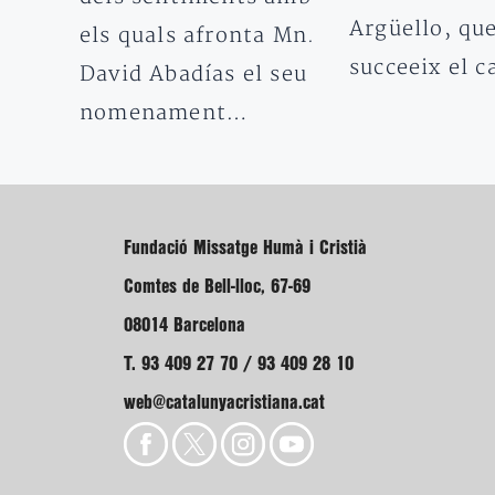
Argüello, qu
els quals afronta Mn.
succeeix el 
David Abadías el seu
nomenament…
Fundació Missatge Humà i Cristià
Comtes de Bell-lloc, 67-69
08014 Barcelona
T. 93 409 27 70 / 93 409 28 10
web@catalunyacristiana.cat