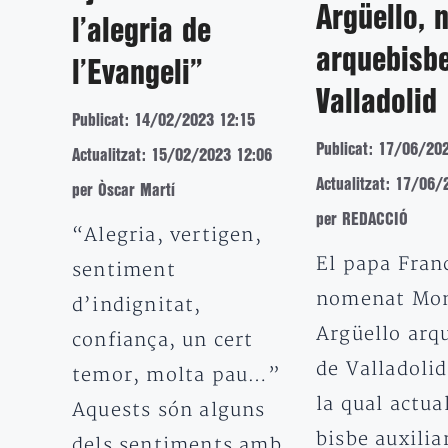
Argüello, 
l’alegria de
arquebisb
l’Evangeli”
Valladolid
Publicat: 14/02/2023 12:15
Publicat: 17/06/20
Actualitzat: 15/02/2023 12:06
Actualitzat: 17/06/
per Òscar Martí
per REDACCIÓ
“Alegria, vertigen,
El papa Fran
sentiment
nomenat Mon
d’indignitat,
Argüello arq
confiança, un cert
de Valladolid
temor, molta pau…”
la qual actu
Aquests són alguns
bisbe auxilia
dels sentiments amb