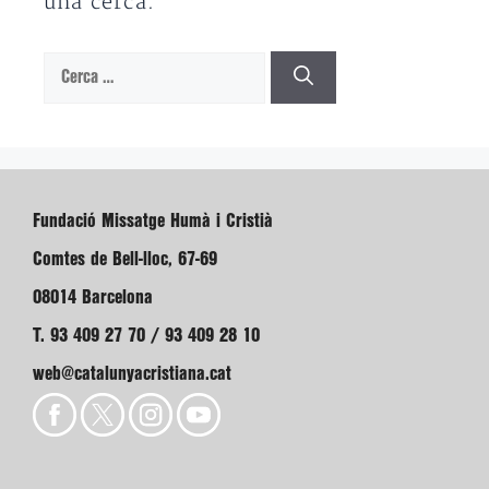
una cerca.
Cerca:
Fundació Missatge Humà i Cristià
Comtes de Bell-lloc, 67-69
08014 Barcelona
T. 93 409 27 70 / 93 409 28 10
web@catalunyacristiana.cat