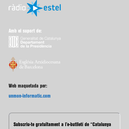
Amb el suport de:
Web maquetada per:
unmon-informatic.com
Subscriu-te gratuïtament a l’e-butlletí de “Catalunya