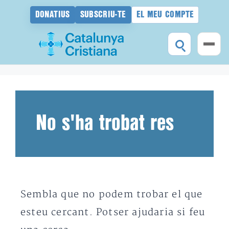
DONATIUS
SUBSCRIU-TE
EL MEU COMPTE
Vés
al
contingut
No s'ha trobat res
Sembla que no podem trobar el que
esteu cercant. Potser ajudaria si feu