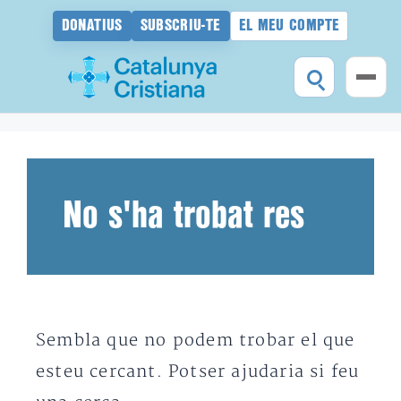
DONATIUS
SUBSCRIU-TE
EL MEU COMPTE
Vés
al
contingut
No s'ha trobat res
Sembla que no podem trobar el que
esteu cercant. Potser ajudaria si feu