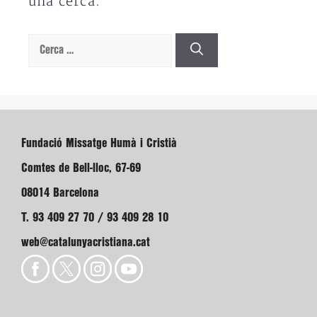
una cerca.
Cerca:
Fundació Missatge Humà i Cristià
Comtes de Bell-lloc, 67-69
08014 Barcelona
T. 93 409 27 70 / 93 409 28 10
web@catalunyacristiana.cat