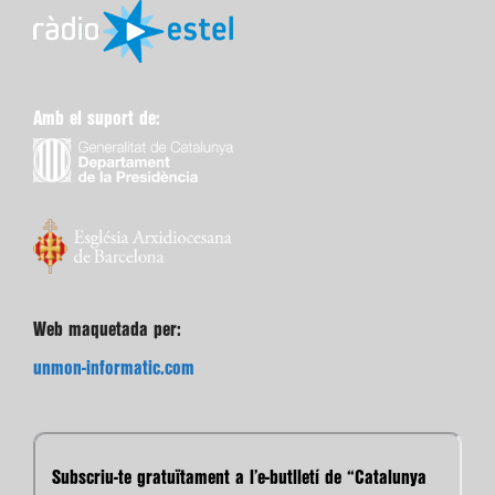
Amb el suport de:
Web maquetada per:
unmon-informatic.com
Subscriu-te gratuïtament a l’e-butlletí de “Catalunya