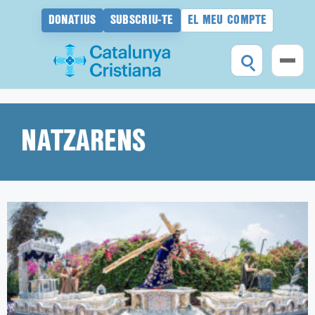
DONATIUS
SUBSCRIU-TE
EL MEU COMPTE
Vés
al
contingut
NATZARENS