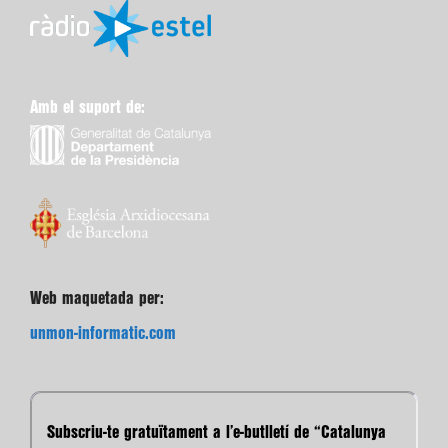
Amb el suport de:
Web maquetada per:
unmon-informatic.com
Subscriu-te gratuïtament a l’e-butlletí de “Catalunya