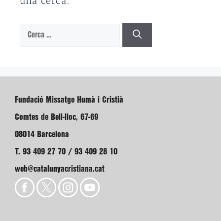
una cerca.
Cerca:
Fundació Missatge Humà i Cristià
Comtes de Bell-lloc, 67-69
08014 Barcelona
T. 93 409 27 70 / 93 409 28 10
web@catalunyacristiana.cat