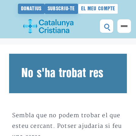
DONATIUS
SUBSCRIU-TE
EL MEU COMPTE
Vés
al
contingut
No s'ha trobat res
Sembla que no podem trobar el que
esteu cercant. Potser ajudaria si feu