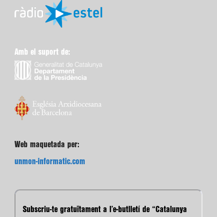
Amb el suport de:
Web maquetada per:
unmon-informatic.com
Subscriu-te gratuïtament a l’e-butlletí de “Catalunya