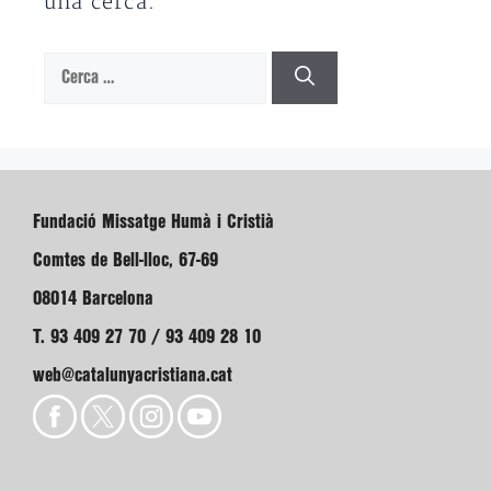
una cerca.
Cerca:
Fundació Missatge Humà i Cristià
Comtes de Bell-lloc, 67-69
08014 Barcelona
T. 93 409 27 70 / 93 409 28 10
web@catalunyacristiana.cat