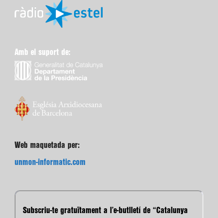
Amb el suport de:
Web maquetada per:
unmon-informatic.com
Subscriu-te gratuïtament a l’e-butlletí de “Catalunya