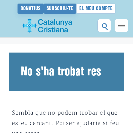
DONATIUS
SUBSCRIU-TE
EL MEU COMPTE
Vés
al
contingut
No s'ha trobat res
Sembla que no podem trobar el que
esteu cercant. Potser ajudaria si feu