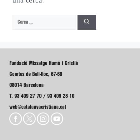
una cerca.
Cerca:
Fundació Missatge Humà i Cristià
Comtes de Bell-lloc, 67-69
08014 Barcelona
T. 93 409 27 70 / 93 409 28 10
web@catalunyacristiana.cat