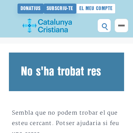
DONATIUS
SUBSCRIU-TE
EL MEU COMPTE
Vés
al
contingut
No s'ha trobat res
Sembla que no podem trobar el que
esteu cercant. Potser ajudaria si feu