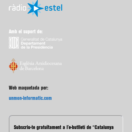
Amb el suport de:
Web maquetada per:
unmon-informatic.com
Subscriu-te gratuïtament a l’e-butlletí de “Catalunya