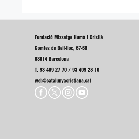
Fundació Missatge Humà i Cristià
Comtes de Bell-lloc, 67-69
08014 Barcelona
T. 93 409 27 70 / 93 409 28 10
web@catalunyacristiana.cat