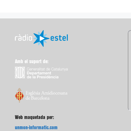
Amb el suport de:
Web maquetada per:
unmon-informatic.com