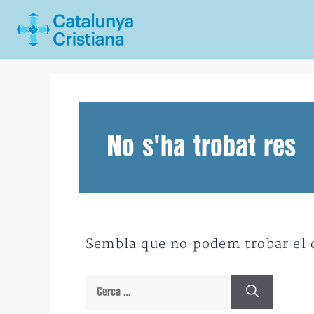
Vés
al
contingut
No s'ha trobat res
Sembla que no podem trobar el qu
Cerca: