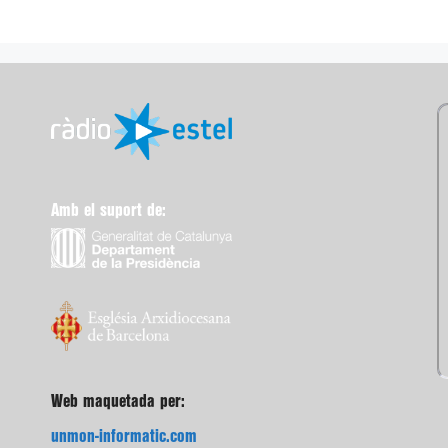
Amb el suport de:
Web maquetada per:
unmon-informatic.com