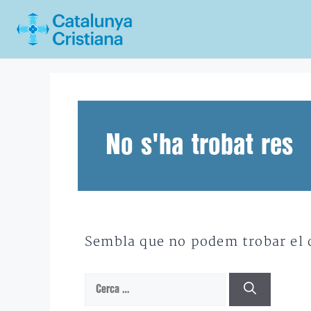
Vés
al
contingut
No s'ha trobat res
Sembla que no podem trobar el qu
Cerca: