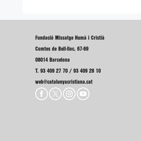
Fundació Missatge Humà i Cristià
Comtes de Bell-lloc, 67-69
08014 Barcelona
T. 93 409 27 70 / 93 409 28 10
web@catalunyacristiana.cat