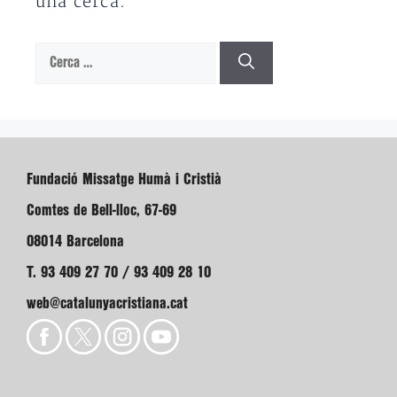
una cerca.
Cerca:
Fundació Missatge Humà i Cristià
Comtes de Bell-lloc, 67-69
08014 Barcelona
T. 93 409 27 70 / 93 409 28 10
web@catalunyacristiana.cat