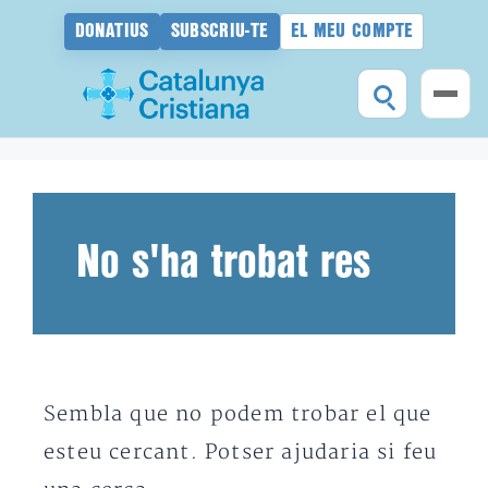
DONATIUS
SUBSCRIU-TE
EL MEU COMPTE
Vés
al
contingut
No s'ha trobat res
Sembla que no podem trobar el que
esteu cercant. Potser ajudaria si feu