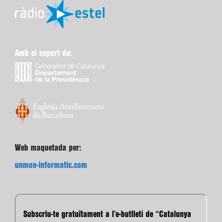
Amb el suport de:
Web maquetada per:
unmon-informatic.com
Subscriu-te gratuïtament a l’e-butlletí de “Catalunya