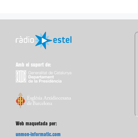
Amb el suport de:
Web maquetada per:
unmon-informatic.com