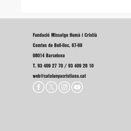
Fundació Missatge Humà i Cristià
Comtes de Bell-lloc, 67-69
08014 Barcelona
T. 93 409 27 70 / 93 409 28 10
web@catalunyacristiana.cat