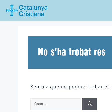
Vés
al
contingut
No s'ha trobat res
Sembla que no podem trobar el qu
Cerca: