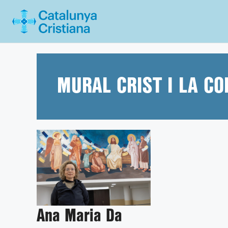
Vés
al
contingut
MURAL CRIST I LA C
Ana Maria Da