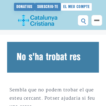
DONATIUS
SUBSCRIU-TE
EL MEU COMPTE
Vés
al
contingut
No s'ha trobat res
Sembla que no podem trobar el que
esteu cercant. Potser ajudaria si feu