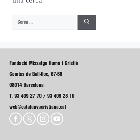
una cerca.
Cerca:
Fundació Missatge Humà i Cristià
Comtes de Bell-lloc, 67-69
08014 Barcelona
T. 93 409 27 70 / 93 409 28 10
web@catalunyacristiana.cat