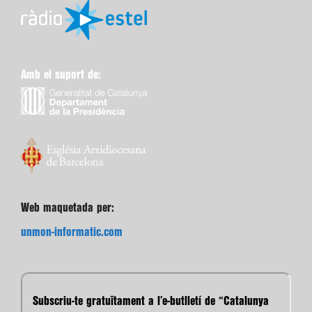
Amb el suport de:
Web maquetada per:
unmon-informatic.com
Subscriu-te gratuïtament a l’e-butlletí de “Catalunya