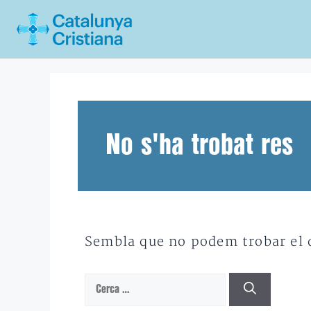
Vés
al
contingut
No s'ha trobat res
Sembla que no podem trobar el qu
Cerca: