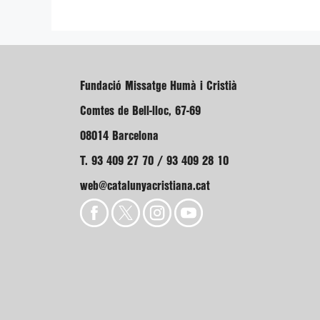
Fundació Missatge Humà i Cristià
Comtes de Bell-lloc, 67-69
08014 Barcelona
T. 93 409 27 70 / 93 409 28 10
web@catalunyacristiana.cat