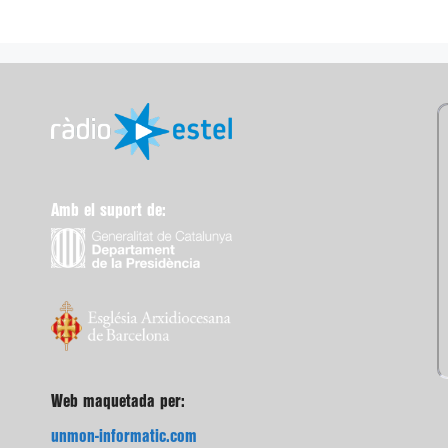
Amb el suport de:
Web maquetada per:
unmon-informatic.com