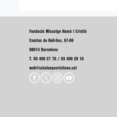
Fundació Missatge Humà i Cristià
Comtes de Bell-lloc, 67-69
08014 Barcelona
T. 93 409 27 70 / 93 409 28 10
web@catalunyacristiana.cat