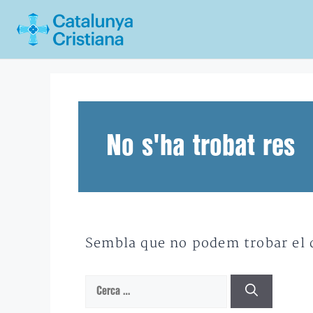
Vés
al
contingut
No s'ha trobat res
Sembla que no podem trobar el qu
Cerca: