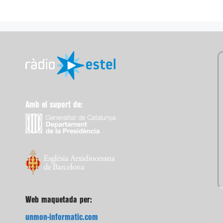
Amb el suport de:
Web maquetada per:
unmon-informatic.com