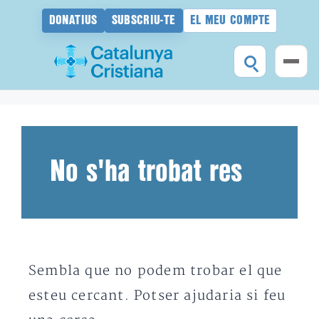
DONATIUS
SUBSCRIU-TE
EL MEU COMPTE
Vés
al
contingut
No s'ha trobat res
Sembla que no podem trobar el que
esteu cercant. Potser ajudaria si feu