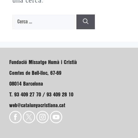
una cerca.
Cerca:
Fundació Missatge Humà i Cristià
Comtes de Bell-lloc, 67-69
08014 Barcelona
T. 93 409 27 70 / 93 409 28 10
web@catalunyacristiana.cat