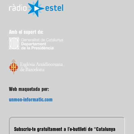
Amb el suport de:
Web maquetada per:
unmon-informatic.com
Subscriu-te gratuïtament a l’e-butlletí de “Catalunya