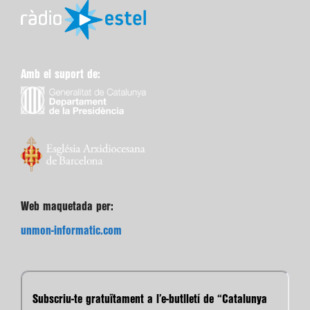
Amb el suport de:
Web maquetada per:
unmon-informatic.com
Subscriu-te gratuïtament a l’e-butlletí de “Catalunya