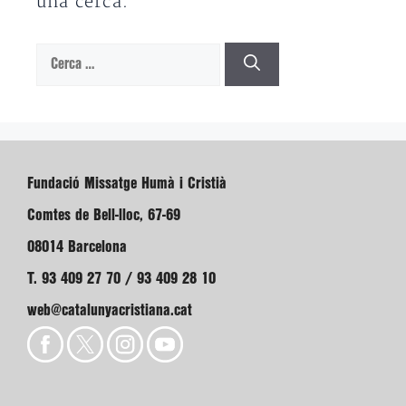
una cerca.
Cerca:
Fundació Missatge Humà i Cristià
Comtes de Bell-lloc, 67-69
08014 Barcelona
T. 93 409 27 70 / 93 409 28 10
web@catalunyacristiana.cat