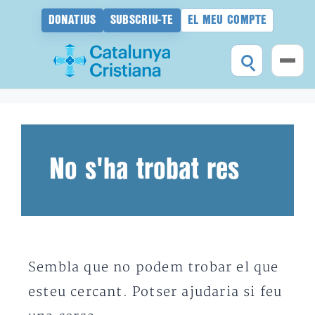
DONATIUS
SUBSCRIU-TE
EL MEU COMPTE
Vés
al
contingut
No s'ha trobat res
Sembla que no podem trobar el que
esteu cercant. Potser ajudaria si feu