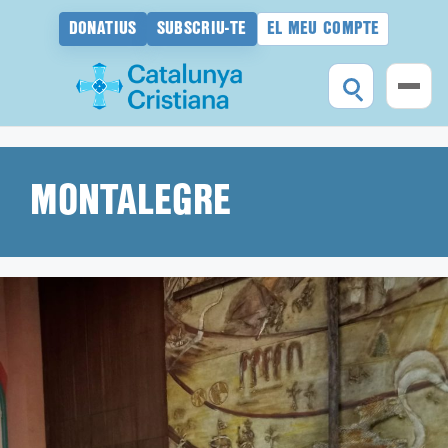
DONATIUS
SUBSCRIU-TE
EL MEU COMPTE
Vés
al
contingut
MONTALEGRE